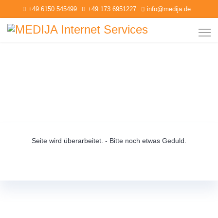
+49 6150 545499
+49 173 6951227
info@medija.de
CMS Joomla
Hier sind nur Kunden bzw. Projekte aufgeführt, die ich seit mehr als 10
Jahren betreue
Seite wird überarbeitet. - Bitte noch etwas Geduld.