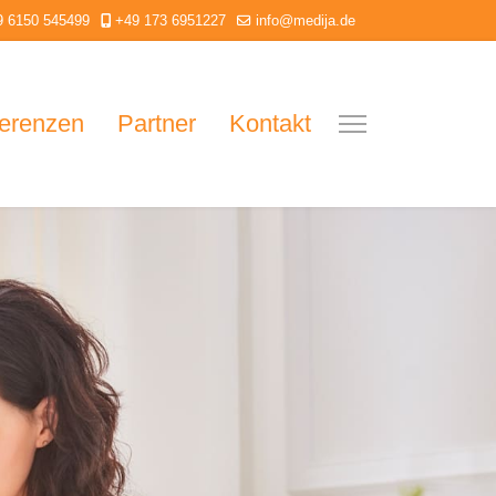
9 6150 545499
+49 173 6951227
info@medija.de
erenzen
Partner
Kontakt