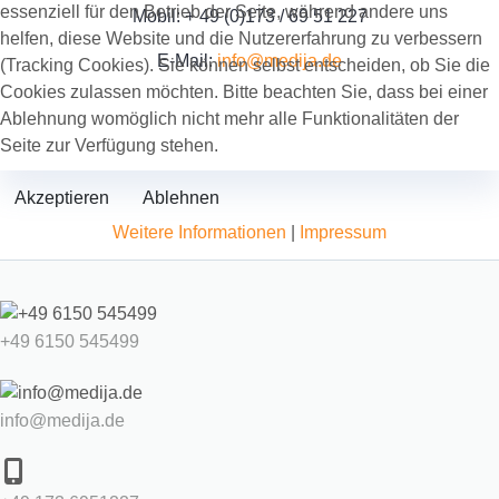
essenziell für den Betrieb der Seite, während andere uns
Mobil: + 49 (0)173 / 69 51 227
helfen, diese Website und die Nutzererfahrung zu verbessern
E-Mail:
info@medija.de
(Tracking Cookies). Sie können selbst entscheiden, ob Sie die
Cookies zulassen möchten. Bitte beachten Sie, dass bei einer
Ablehnung womöglich nicht mehr alle Funktionalitäten der
Seite zur Verfügung stehen.
Akzeptieren
Ablehnen
Weitere Informationen
|
Impressum
+49 6150 545499
info@medija.de