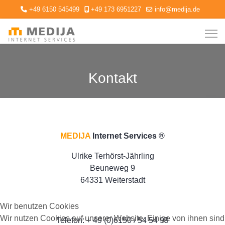
+49 6150 545499
+49 173 6951227
info@medija.de
Kontakt
MEDIJA
Internet Services ®
Ulrike Terhörst-Jährling
Beuneweg 9
64331 Weiterstadt
Wir benutzen Cookies
Wir nutzen Cookies auf unserer Website. Einige von ihnen sind
Telefon: + 49 (0)6150 / 54 54 99